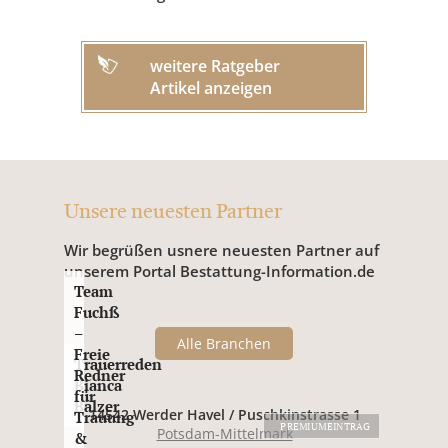
weitere Ratgeber
Artikel anzeigen
Unsere neuesten Partner
Wir begrüßen usnere neuesten Partner auf
unserem Portal Bestattung-Information.de
Team
Fuchß
–
Alle Branchen
Freie
Trauerreden
Redner
Bianca
für
Balzer
14542 Werder Havel / Puschkinstrasse 1
Trauung
PREMIUMEINTRAG
Potsdam-Mittelmark
&