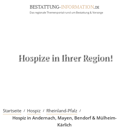
BESTATTUNG-
INFORMATION
.
DE
Das regionale Themenportal rund um Bestattung & Vorsorge
BRANCHEN
BESTATTUNG
ERBRECHT
Menü
Hospize in Ihrer Region!
RATGEBER
GRABSTEINGALERIE
FIRMA EINTRAGEN
Startseite
Hospiz
Rheinland-Pfalz
Hospiz in Andernach, Mayen, Bendorf & Mülheim-
Kärlich