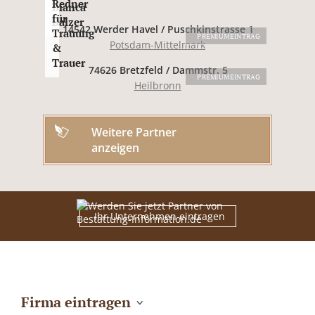
Redner
Bianca
für
Balzer
14542 Werder Havel / Puschkinstrasse 1
Trauung
PREMIUMEINTRAG
Potsdam-Mittelmark
&
Trauer
74626 Bretzfeld / Dammstr. 5
PREMIUMEINTRAG
Heilbronn
Weitere Partner
anzeigen
Ihr Unternehmen eintragen
Firma eintragen