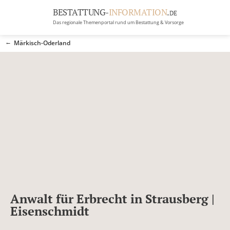
BESTATTUNG-
INFORMATION
.
DE
Das regionale Themenportal rund um Bestattung & Vorsorge
BRANCHEN
Märkisch-Oderland
BESTATTUNG
ERBRECHT
Menü
RATGEBER
GRABSTEINGALERIE
FIRMA EINTRAGEN
Anwalt für Erbrecht in Strausberg |
Eisenschmidt