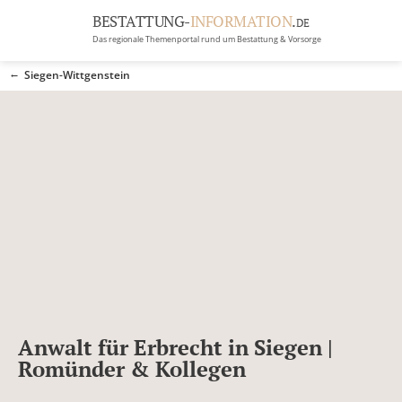
BESTATTUNG-
INFORMATION
.
DE
Das regionale Themenportal rund um Bestattung & Vorsorge
BRANCHEN
Siegen-Wittgenstein
BESTATTUNG
ERBRECHT
Menü
RATGEBER
GRABSTEINGALERIE
FIRMA EINTRAGEN
Anwalt für Erbrecht in Siegen |
Romünder & Kollegen