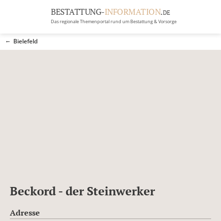
BESTATTUNG-
INFORMATION
.
DE
Das regionale Themenportal rund um Bestattung & Vorsorge
BRANCHEN
Bielefeld
BESTATTUNG
ERBRECHT
Menü
RATGEBER
GRABSTEINGALERIE
FIRMA EINTRAGEN
Beckord - der Steinwerker
Adresse