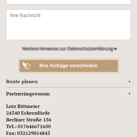
Bitte
lasse
dieses
Feld
leer.
Weitere Hinweise zur Datenschutzerklärung ▾
Route planen
Partnerimpressum
Lutz Rittmeier
24340 Eckernförde
Berliner Straße 156
Tel.: 017646671650
Fax: 032129014843