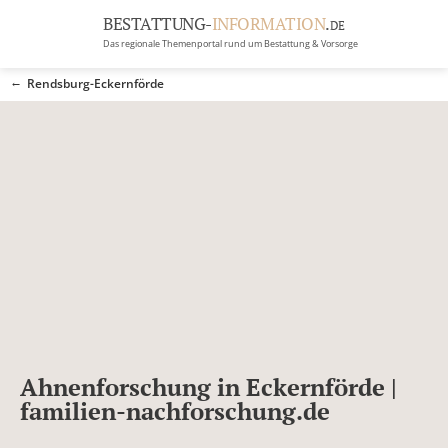
BESTATTUNG-
INFORMATION
.
DE
Das regionale Themenportal rund um Bestattung & Vorsorge
BRANCHEN
Rendsburg-Eckernförde
BESTATTUNG
ERBRECHT
Menü
RATGEBER
GRABSTEINGALERIE
FIRMA EINTRAGEN
Ahnenforschung in Eckernförde |
familien-nachforschung.de