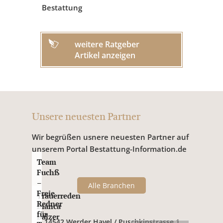
Bestattung
weitere Ratgeber
Artikel anzeigen
Unsere neuesten Partner
Wir begrüßen usnere neuesten Partner auf
unserem Portal Bestattung-Information.de
Team
Fuchß
–
Alle Branchen
Freie
Trauerreden
Redner
Bianca
für
Balzer
14542 Werder Havel / Puschkinstrasse 1