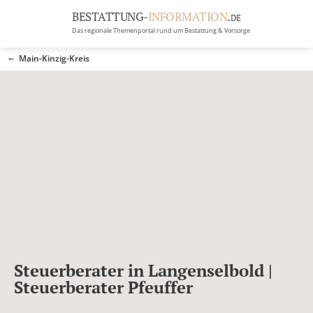
BESTATTUNG-
INFORMATION
.
DE
Das regionale Themenportal rund um Bestattung & Vorsorge
BRANCHEN
Main-Kinzig-Kreis
BESTATTUNG
ERBRECHT
Menü
RATGEBER
GRABSTEINGALERIE
FIRMA EINTRAGEN
Steuerberater in Langenselbold |
Steuerberater Pfeuffer