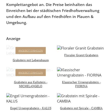
Komplettangebot an. Die Preise beinhalten das
Einreichen bei der städtischen Friedhofsverwaltung
und den Aufbau auf den Friedhöfen in Plauen &
Umgebung.
Anzeige
ANNOT
ANGEBOT EINHOLEN
GRABSTEIN MIT
Floraler Granit Grabstein
LEBENSBAUM
Grabstein mit Lebensbaum
Komplettpreis mit Inschrift
& Aufbau inkl.
MICHELANGELO
ANGEBOT EINHOLEN
4.950 €
GRABSTEIN MIT RELIEF
inkl. 19% MwSt
AUS DER SIXTINISCHEN
Grabstein aus Kalkstein -
Klassischer Urnengrabstein -
KAPELLE
MICHELANGELO
FIORINA
Komplettpreis mit Inschrift
& Aufbau in D, A & CH
4.450 €
inkl. 19% MwSt.
Engel Urnengrabstein - KALUS
Grabstein mit Spirale - CAMBIA