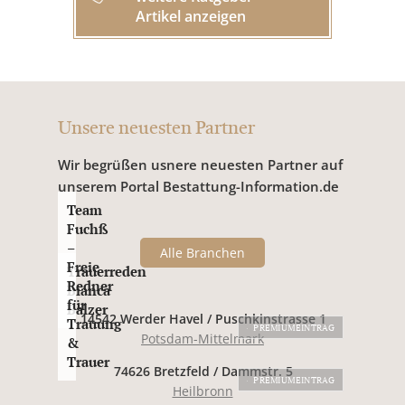
Artikel anzeigen
Unsere neuesten Partner
Wir begrüßen usnere neuesten Partner auf
unserem Portal Bestattung-Information.de
Team
Fuchß
–
Alle Branchen
Freie
Trauerreden
Redner
Bianca
für
Balzer
14542 Werder Havel / Puschkinstrasse 1
Trauung
PREMIUMEINTRAG
Potsdam-Mittelmark
&
Trauer
74626 Bretzfeld / Dammstr. 5
PREMIUMEINTRAG
Heilbronn