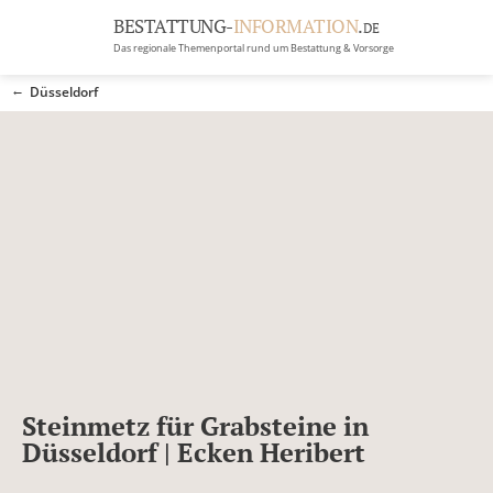
BESTATTUNG-
INFORMATION
.
DE
Das regionale Themenportal rund um Bestattung & Vorsorge
BRANCHEN
Düsseldorf
BESTATTUNG
ERBRECHT
Menü
RATGEBER
GRABSTEINGALERIE
FIRMA EINTRAGEN
Steinmetz für Grabsteine in
Düsseldorf | Ecken Heribert