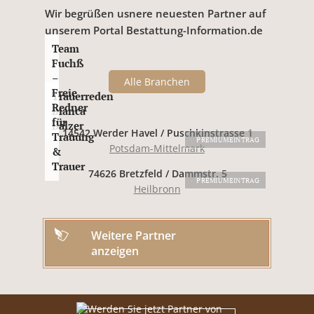
Wir begrüßen usnere neuesten Partner auf
unserem Portal Bestattung-Information.de
Team
Fuchß
–
Alle Branchen
Freie
Trauerreden
Redner
Bianca
für
Balzer
14542 Werder Havel / Puschkinstrasse 1
Trauung
PREMIUMEINTRAG
Potsdam-Mittelmark
&
Trauer
74626 Bretzfeld / Dammstr. 5
PREMIUMEINTRAG
Heilbronn
Weitere Partner
anzeigen