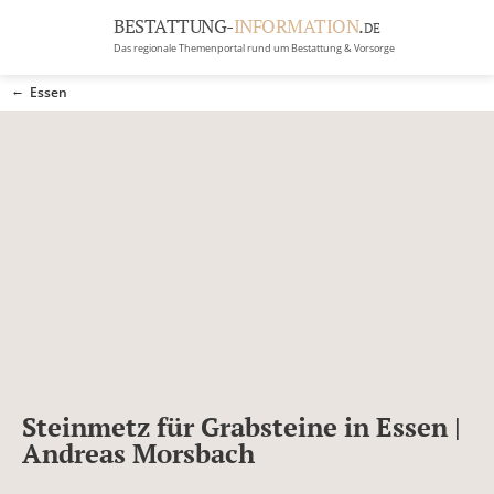
BESTATTUNG-
INFORMATION
.
DE
Das regionale Themenportal rund um Bestattung & Vorsorge
BRANCHEN
Essen
BESTATTUNG
ERBRECHT
Menü
RATGEBER
GRABSTEINGALERIE
FIRMA EINTRAGEN
Steinmetz für Grabsteine in Essen |
Andreas Morsbach