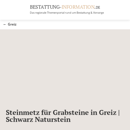
BESTATTUNG-
INFORMATION
.
DE
Das regionale Themenportal rund um Bestattung & Vorsorge
BRANCHEN
Greiz
BESTATTUNG
ERBRECHT
Menü
RATGEBER
GRABSTEINGALERIE
FIRMA EINTRAGEN
Steinmetz für Grabsteine in Greiz |
Schwarz Naturstein