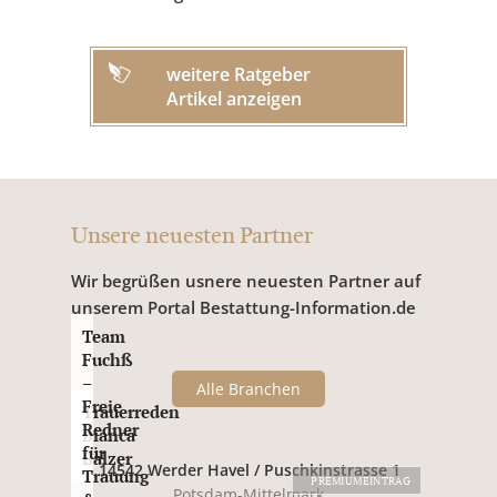
weitere Ratgeber
Artikel anzeigen
Unsere neuesten Partner
Wir begrüßen usnere neuesten Partner auf
unserem Portal Bestattung-Information.de
Team
Fuchß
–
Alle Branchen
Freie
Trauerreden
Redner
Bianca
für
Balzer
14542 Werder Havel / Puschkinstrasse 1
Trauung
PREMIUMEINTRAG
Potsdam-Mittelmark