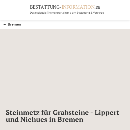
BESTATTUNG-
INFORMATION
.
DE
Das regionale Themenportal rund um Bestattung & Vorsorge
BRANCHEN
Bremen
BESTATTUNG
ERBRECHT
Menü
RATGEBER
GRABSTEINGALERIE
FIRMA EINTRAGEN
Steinmetz für Grabsteine - Lippert
und Niehues in Bremen