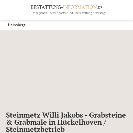
BESTATTUNG-
INFORMATION
.
DE
Das regionale Themenportal rund um Bestattung & Vorsorge
BRANCHEN
Heinsberg
BESTATTUNG
ERBRECHT
Menü
RATGEBER
GRABSTEINGALERIE
FIRMA EINTRAGEN
Steinmetz Willi Jakobs - Grabsteine
& Grabmale in Hückelhoven /
Steinmetzbetrieb