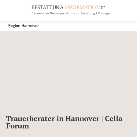
BESTATTUNG-
INFORMATION
.
DE
Das regionale Themenportal rund um Bestattung & Vorsorge
BRANCHEN
Region Hannover
BESTATTUNG
ERBRECHT
Menü
RATGEBER
GRABSTEINGALERIE
FIRMA EINTRAGEN
Trauerberater in Hannover | Cella
Forum