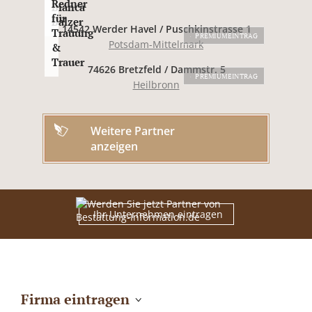
Redner
Bianca
für
Balzer
14542 Werder Havel / Puschkinstrasse 1
Trauung
PREMIUMEINTRAG
Potsdam-Mittelmark
&
Trauer
74626 Bretzfeld / Dammstr. 5
PREMIUMEINTRAG
Heilbronn
Weitere Partner
anzeigen
Ihr Unternehmen eintragen
Firma eintragen