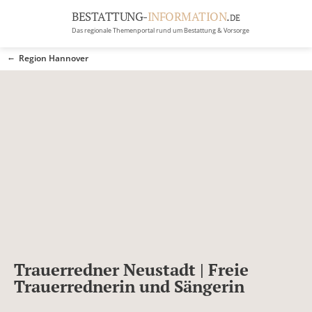
BESTATTUNG-
INFORMATION
.
DE
Das regionale Themenportal rund um Bestattung & Vorsorge
BRANCHEN
Region Hannover
BESTATTUNG
ERBRECHT
Menü
RATGEBER
GRABSTEINGALERIE
FIRMA EINTRAGEN
Trauerredner Neustadt | Freie
Trauerrednerin und Sängerin