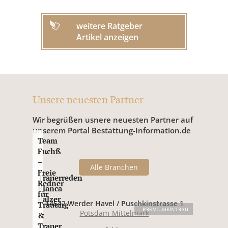
weitere Ratgeber
Artikel anzeigen
Unsere neuesten Partner
Wir begrüßen usnere neuesten Partner auf
unserem Portal Bestattung-Information.de
Team
Fuchß
–
Alle Branchen
Freie
Trauerreden
Redner
Bianca
für
Balzer
14542 Werder Havel / Puschkinstrasse 1
Trauung
PREMIUMEINTRAG
Potsdam-Mittelmark
&
Trauer