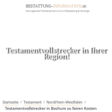
BESTATTUNG-
INFORMATION
.
DE
Das regionale Themenportal rund um Bestattung & Vorsorge
BRANCHEN
BESTATTUNG
ERBRECHT
Menü
Testamentvollstrecker in Ihrer
Region!
RATGEBER
GRABSTEINGALERIE
FIRMA EINTRAGEN
Startseite
Testament
Nordrhein-Westfalen
Testamentvollstrecker in Bochum zu fairen Kosten