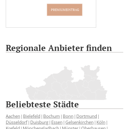
PREMIUMEINTRAG
Regionale Anbieter finden
Beliebteste Städte
Aachen
Bielefeld
Bochum
Bonn
Dortmund
Düsseldorf
Duisburg
Essen
Gelsenkirchen
Köln
Krefeld
Mönchengladbach
Münster
Oberhausen