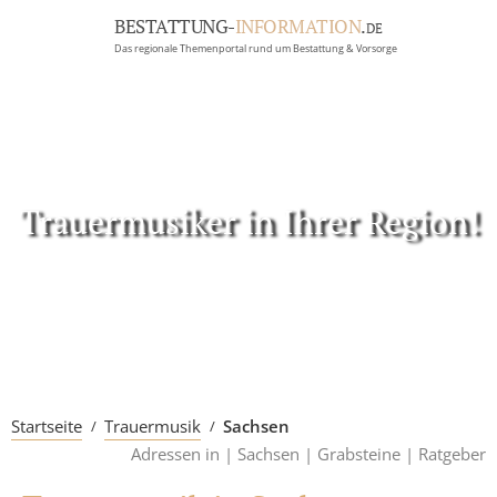
BESTATTUNG-
INFORMATION
.
DE
Das regionale Themenportal rund um Bestattung & Vorsorge
BRANCHEN
BESTATTUNG
ERBRECHT
Menü
Trauermusiker in Ihrer Region!
RATGEBER
GRABSTEINGALERIE
FIRMA EINTRAGEN
Startseite
Trauermusik
Sachsen
Adressen in |
Sachsen |
Grabsteine |
Ratgeber