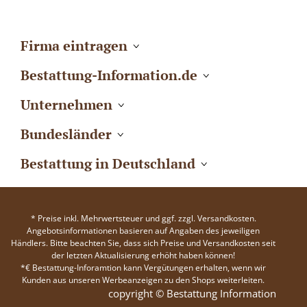
Firma eintragen
Bestattung-Information.de
Unternehmen
Bundesländer
Bestattung in Deutschland
* Preise inkl. Mehrwertsteuer und ggf. zzgl. Versandkosten.
Angebotsinformationen basieren auf Angaben des jeweiligen
Händlers. Bitte beachten Sie, dass sich Preise und Versandkosten seit
der letzten Aktualisierung erhöht haben können!
*€ Bestattung-Inforamtion kann Vergütungen erhalten, wenn wir
Kunden aus unseren Werbeanzeigen zu den Shops weiterleiten.
copyright © Bestattung Information