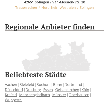
42651 Solingen / Van-Meenen-Str. 20
Trauerredner
Nordrhein-Westfalen
Solingen
Regionale Anbieter finden
Beliebteste Städte
Aachen
Bielefeld
Bochum
Bonn
Dortmund
Düsseldorf
Duisburg
Essen
Gelsenkirchen
Köln
Krefeld
Mönchengladbach
Münster
Oberhausen
Wuppertal