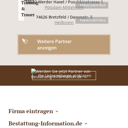
14542 Werder Havel / Puschkinstrasse 1
Trauung
PREMIUMEINTRAG
Potsdam-Mittelmark
&
Trauer
74626 Bretzfeld / Dammstr. 5
PREMIUMEINTRAG
Heilbronn
Weitere Partner
anzeigen
Ihr Unternehmen eintragen
Firma eintragen
Bestattung-Information.de