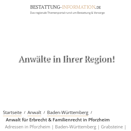
BESTATTUNG-
INFORMATION
.
DE
Das regionale Themenportal rund um Bestattung & Vorsorge
BRANCHEN
BESTATTUNG
ERBRECHT
Menü
Anwälte in Ihrer Region!
RATGEBER
GRABSTEINGALERIE
FIRMA EINTRAGEN
Startseite
Anwalt
Baden-Württemberg
Anwalt für Erbrecht & Familienrecht in Pforzheim
Adressen in Pforzheim |
Baden-Württemberg |
Grabsteine |