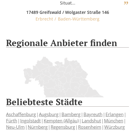
Situat...
17489 Greifswald / Wolgaster Straße 146
Erbrecht
Baden-Württemberg
Regionale Anbieter finden
Beliebteste Städte
Aschaffenburg
Augsburg
Bamberg
Bayreuth
Erlangen
Fürth
Ingolstadt
Kempten (Allgäu)
Landshut
München
Neu-Ulm
Nürnberg
Regensburg
Rosenheim
Würzburg