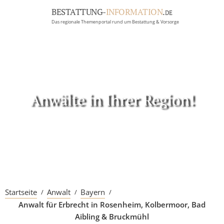
BESTATTUNG-
INFORMATION
.
DE
Das regionale Themenportal rund um Bestattung & Vorsorge
BRANCHEN
BESTATTUNG
ERBRECHT
Menü
Anwälte in Ihrer Region!
RATGEBER
GRABSTEINGALERIE
FIRMA EINTRAGEN
Startseite
Anwalt
Bayern
Anwalt für Erbrecht in Rosenheim, Kolbermoor, Bad
Aibling & Bruckmühl