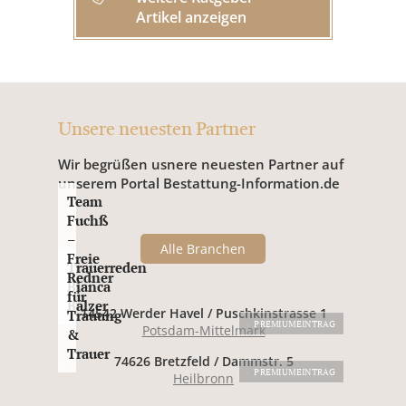
Artikel anzeigen
Unsere neuesten Partner
Wir begrüßen usnere neuesten Partner auf
unserem Portal Bestattung-Information.de
Team
Fuchß
–
Alle Branchen
Freie
Trauerreden
Redner
Bianca
für
Balzer
14542 Werder Havel / Puschkinstrasse 1
Trauung
PREMIUMEINTRAG
Potsdam-Mittelmark
&
Trauer
74626 Bretzfeld / Dammstr. 5
PREMIUMEINTRAG
Heilbronn