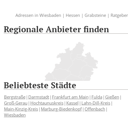
Adressen in Wiesbaden |
Hessen |
Grabsteine |
Ratgeber
Regionale Anbieter finden
Beliebteste Städte
Bergstraße
Darmstadt
Frankfurt am Main
Fulda
Gießen
Groß-Gerau
Hochtaunuskreis
Kassel
Lahn-Dill-Kreis
Main-Kinzig-Kreis
Marburg-Biedenkopf
Offenbach
Wiesbaden