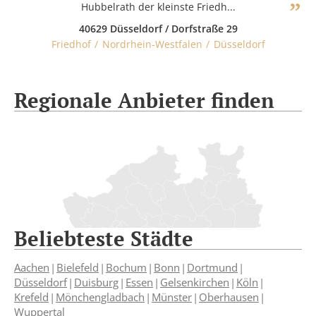
Hubbelrath der kleinste Friedh...
40629 Düsseldorf / Dorfstraße 29
Friedhof
Nordrhein-Westfalen
Düsseldorf
Regionale Anbieter finden
Beliebteste Städte
Aachen
Bielefeld
Bochum
Bonn
Dortmund
Düsseldorf
Duisburg
Essen
Gelsenkirchen
Köln
Krefeld
Mönchengladbach
Münster
Oberhausen
Wuppertal