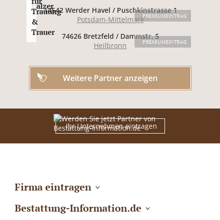
für
Balzer
14542 Werder Havel / Puschkinstrasse 1
Trauung
PREMIUMEINTRAG
Potsdam-Mittelmark
&
Trauer
74626 Bretzfeld / Dammstr. 5
PREMIUMEINTRAG
Heilbronn
Weitere Partner anzeigen
Ihr Unternehmen eintragen
Firma eintragen
Bestattung-Information.de