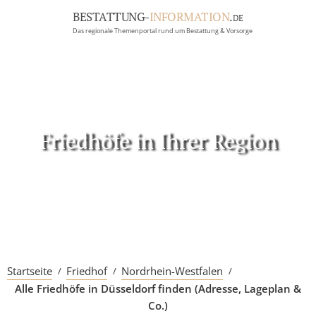
BESTATTUNG-
INFORMATION
.
DE
Das regionale Themenportal rund um Bestattung & Vorsorge
BRANCHEN
BESTATTUNG
ERBRECHT
Menü
Friedhöfe in Ihrer Region
RATGEBER
GRABSTEINGALERIE
FIRMA EINTRAGEN
Startseite
Friedhof
Nordrhein-Westfalen
Alle Friedhöfe in Düsseldorf finden (Adresse, Lageplan &
Co.)