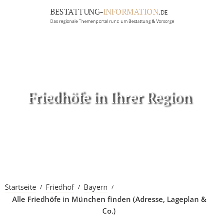
BESTATTUNG-
INFORMATION
.
DE
Das regionale Themenportal rund um Bestattung & Vorsorge
BRANCHEN
BESTATTUNG
ERBRECHT
Menü
Friedhöfe in Ihrer Region
RATGEBER
GRABSTEINGALERIE
FIRMA EINTRAGEN
Startseite
Friedhof
Bayern
Alle Friedhöfe in München finden (Adresse, Lageplan &
Co.)