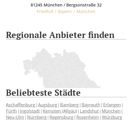
81245 München / Bergsonstraße 32
Friedhof
Bayern
München
Regionale Anbieter finden
Beliebteste Städte
Aschaffenburg
Augsburg
Bamberg
Bayreuth
Erlangen
Fürth
Ingolstadt
Kempten (Allgäu)
Landshut
München
Neu-Ulm
Nürnberg
Regensburg
Rosenheim
Würzburg