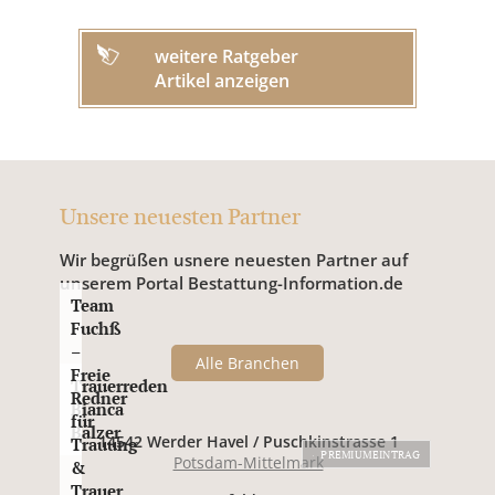
weitere Ratgeber
Artikel anzeigen
Unsere neuesten Partner
Wir begrüßen usnere neuesten Partner auf
unserem Portal Bestattung-Information.de
Team
Fuchß
–
Alle Branchen
Freie
Trauerreden
Redner
Bianca
für
Balzer
14542 Werder Havel / Puschkinstrasse 1
Trauung
PREMIUMEINTRAG
Potsdam-Mittelmark
&
Trauer