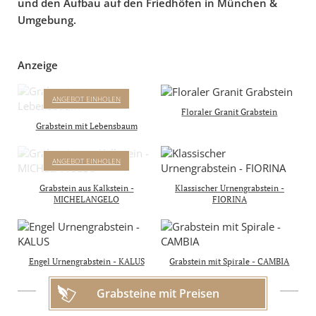
und den Aufbau auf den Friedhöfen in München &
Umgebung.
Anzeige
ANNOT
ANGEBOT EINHOLEN
GRABSTEIN MIT
Floraler Granit Grabstein
LEBENSBAUM
Grabstein mit Lebensbaum
Komplettpreis mit Inschrift
& Aufbau inkl.
MICHELANGELO
ANGEBOT EINHOLEN
4.950 €
GRABSTEIN MIT RELIEF
inkl. 19% MwSt
AUS DER SIXTINISCHEN
Grabstein aus Kalkstein -
Klassischer Urnengrabstein -
KAPELLE
MICHELANGELO
FIORINA
Komplettpreis mit Inschrift
& Aufbau in D, A & CH
4.450 €
inkl. 19% MwSt.
Engel Urnengrabstein - KALUS
Grabstein mit Spirale - CAMBIA
Grabsteine mit Preisen