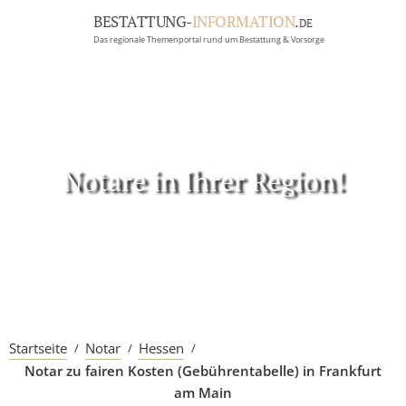
BESTATTUNG-
INFORMATION
.
DE
Das regionale Themenportal rund um Bestattung & Vorsorge
BRANCHEN
BESTATTUNG
ERBRECHT
Menü
Notare in Ihrer Region!
RATGEBER
GRABSTEINGALERIE
FIRMA EINTRAGEN
Startseite
Notar
Hessen
Notar zu fairen Kosten (Gebührentabelle) in Frankfurt
am Main