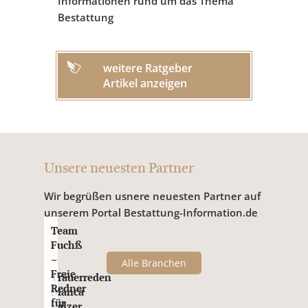
Informationen rund um das Thema
Bestattung
weitere Ratgeber
Artikel anzeigen
Unsere neuesten Partner
Wir begrüßen usnere neuesten Partner auf
unserem Portal Bestattung-Information.de
Team
Fuchß
–
Alle Branchen
Freie
Trauerreden
Redner
Bianca
für
Balzer