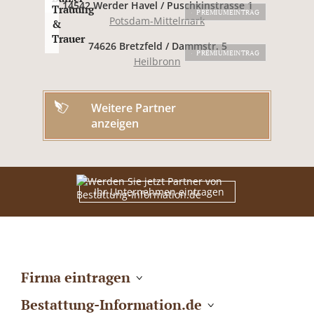
14542 Werder Havel / Puschkinstrasse 1
Trauung
PREMIUMEINTRAG
Potsdam-Mittelmark
&
Trauer
74626 Bretzfeld / Dammstr. 5
PREMIUMEINTRAG
Heilbronn
Weitere Partner
anzeigen
Ihr Unternehmen eintragen
Firma eintragen
Bestattung-Information.de