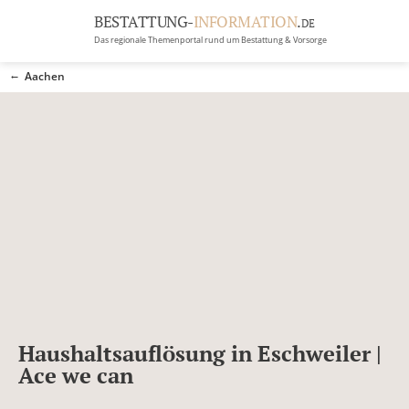
BESTATTUNG-
INFORMATION
.
DE
Das regionale Themenportal rund um Bestattung & Vorsorge
BRANCHEN
Aachen
BESTATTUNG
ERBRECHT
Menü
RATGEBER
GRABSTEINGALERIE
FIRMA EINTRAGEN
Haushaltsauflösung in Eschweiler |
Ace we can