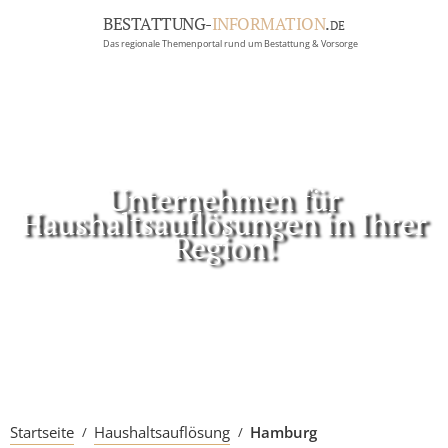
BESTATTUNG-
INFORMATION
.
DE
Das regionale Themenportal rund um Bestattung & Vorsorge
BRANCHEN
BESTATTUNG
ERBRECHT
Menü
Unternehmen für
Haushaltsauflösungen in Ihrer
RATGEBER
Region!
GRABSTEINGALERIE
FIRMA EINTRAGEN
Startseite
Haushaltsauflösung
Hamburg