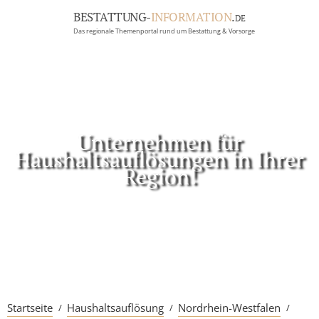
BESTATTUNG-
INFORMATION
.
DE
Das regionale Themenportal rund um Bestattung & Vorsorge
BRANCHEN
BESTATTUNG
ERBRECHT
Menü
Unternehmen für
Haushaltsauflösungen in Ihrer
RATGEBER
Region!
GRABSTEINGALERIE
FIRMA EINTRAGEN
Startseite
Haushaltsauflösung
Nordrhein-Westfalen