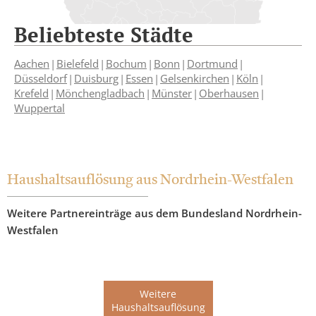
Beliebteste Städte
Aachen
Bielefeld
Bochum
Bonn
Dortmund
Düsseldorf
Duisburg
Essen
Gelsenkirchen
Köln
Krefeld
Mönchengladbach
Münster
Oberhausen
Wuppertal
Haushaltsauflösung aus Nordrhein-Westfalen
Weitere Partnereinträge aus dem Bundesland Nordrhein-
Westfalen
Weitere
Haushaltsauflösung