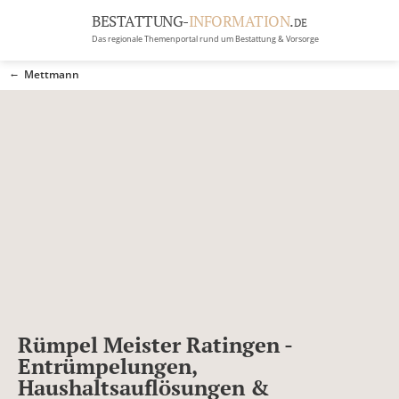
BESTATTUNG-
INFORMATION
.
DE
Das regionale Themenportal rund um Bestattung & Vorsorge
BRANCHEN
Mettmann
BESTATTUNG
ERBRECHT
Menü
RATGEBER
GRABSTEINGALERIE
FIRMA EINTRAGEN
Rümpel Meister Ratingen -
Entrümpelungen,
Haushaltsauflösungen &