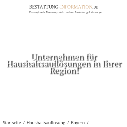
BESTATTUNG-
INFORMATION
.
DE
Das regionale Themenportal rund um Bestattung & Vorsorge
BRANCHEN
BESTATTUNG
ERBRECHT
Menü
Unternehmen für
Haushaltsauflösungen in Ihrer
RATGEBER
Region!
GRABSTEINGALERIE
FIRMA EINTRAGEN
Startseite
Haushaltsauflösung
Bayern