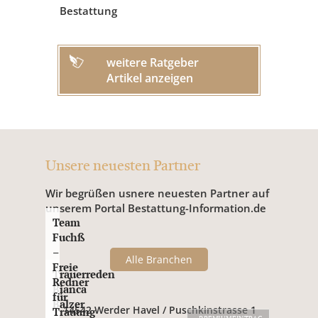
Bestattung
weitere Ratgeber
Artikel anzeigen
Unsere neuesten Partner
Wir begrüßen usnere neuesten Partner auf
unserem Portal Bestattung-Information.de
Team
Fuchß
–
Alle Branchen
Freie
Trauerreden
Redner
Bianca
für
Balzer
14542 Werder Havel / Puschkinstrasse 1
Trauung