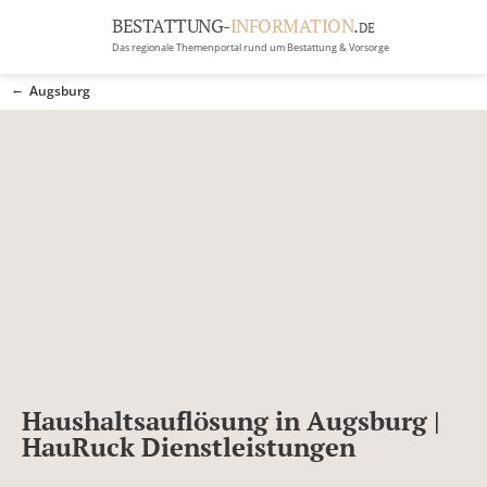
BESTATTUNG-
INFORMATION
.
DE
Das regionale Themenportal rund um Bestattung & Vorsorge
BRANCHEN
Augsburg
BESTATTUNG
ERBRECHT
Menü
RATGEBER
GRABSTEINGALERIE
FIRMA EINTRAGEN
Haushaltsauflösung in Augsburg |
HauRuck Dienstleistungen