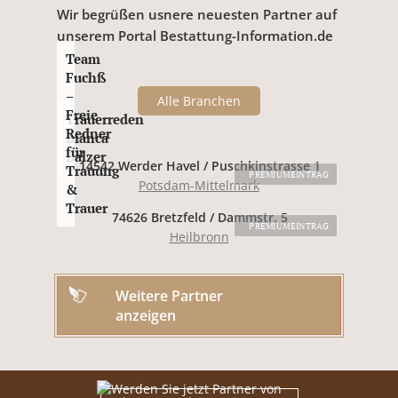
Wir begrüßen usnere neuesten Partner auf
unserem Portal Bestattung-Information.de
Team
Fuchß
–
Alle Branchen
Freie
Trauerreden
Redner
Bianca
für
Balzer
14542 Werder Havel / Puschkinstrasse 1
Trauung
PREMIUMEINTRAG
Potsdam-Mittelmark
&
Trauer
74626 Bretzfeld / Dammstr. 5
PREMIUMEINTRAG
Heilbronn
Weitere Partner
anzeigen