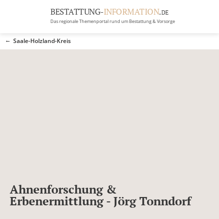
BESTATTUNG-
INFORMATION
.
DE
Das regionale Themenportal rund um Bestattung & Vorsorge
BRANCHEN
Saale-Holzland-Kreis
BESTATTUNG
ERBRECHT
Menü
RATGEBER
GRABSTEINGALERIE
FIRMA EINTRAGEN
Ahnenforschung &
Erbenermittlung - Jörg Tonndorf