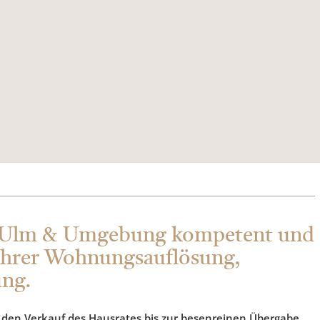
 in Ulm & Umgebung kompetent und
 Ihrer Wohnungsauflösung,
ung.
r den Verkauf des Hausrates bis zur besenreinen Übergabe