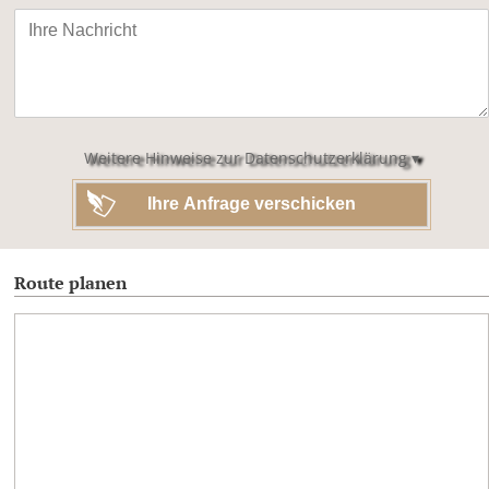
Bitte
lasse
dieses
Feld
leer.
Weitere Hinweise zur Datenschutzerklärung ▾
Route planen