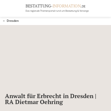
BESTATTUNG-
INFORMATION
.
DE
Das regionale Themenportal rund um Bestattung & Vorsorge
BRANCHEN
Dresden
BESTATTUNG
ERBRECHT
Menü
RATGEBER
GRABSTEINGALERIE
FIRMA EINTRAGEN
Anwalt für Erbrecht in Dresden |
RA Dietmar Oehring