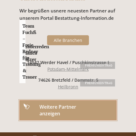
Wir begrüßen usnere neuesten Partner auf
unserem Portal Bestattung-Information.de
Team
Fuchß
–
Alle Branchen
Freie
Trauerreden
Redner
Bianca
für
Balzer
14542 Werder Havel / Puschkinstrasse 1
Trauung
PREMIUMEINTRAG
Potsdam-Mittelmark
&
Trauer
74626 Bretzfeld / Dammstr. 5
PREMIUMEINTRAG
Heilbronn
Weitere Partner
anzeigen