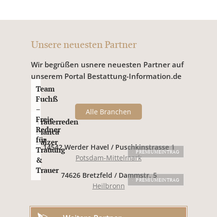
Unsere neuesten Partner
Wir begrüßen usnere neuesten Partner auf
unserem Portal Bestattung-Information.de
Team
Fuchß
–
Alle Branchen
Freie
Trauerreden
Redner
Bianca
für
Balzer
14542 Werder Havel / Puschkinstrasse 1
Trauung
PREMIUMEINTRAG
Potsdam-Mittelmark
&
Trauer
74626 Bretzfeld / Dammstr. 5
PREMIUMEINTRAG
Heilbronn