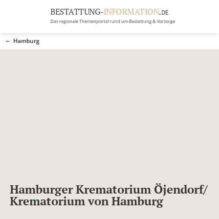
BESTATTUNG-
INFORMATION
.
DE
Das regionale Themenportal rund um Bestattung & Vorsorge
BRANCHEN
Hamburg
BESTATTUNG
ERBRECHT
Menü
RATGEBER
GRABSTEINGALERIE
FIRMA EINTRAGEN
Hamburger Krematorium Öjendorf/
Krematorium von Hamburg