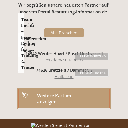
Wir begrüßen usnere neuesten Partner auf
unserem Portal Bestattung-Information.de
Team
Fuchß
–
Alle Branchen
Freie
Trauerreden
Redner
Bianca
für
Balzer
14542 Werder Havel / Puschkinstrasse 1
Trauung
PREMIUMEINTRAG
Potsdam-Mittelmark
&
Trauer
74626 Bretzfeld / Dammstr. 5
PREMIUMEINTRAG
Heilbronn
Weitere Partner
anzeigen