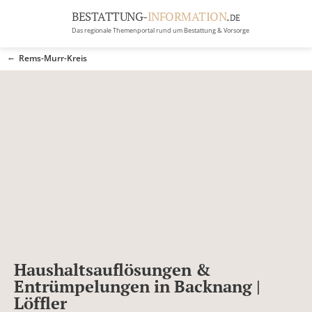
BESTATTUNG-
INFORMATION
.
DE
Das regionale Themenportal rund um Bestattung & Vorsorge
BRANCHEN
Rems-Murr-Kreis
BESTATTUNG
ERBRECHT
Menü
RATGEBER
GRABSTEINGALERIE
FIRMA EINTRAGEN
Haushaltsauflösungen &
Entrümpelungen in Backnang |
Löffler