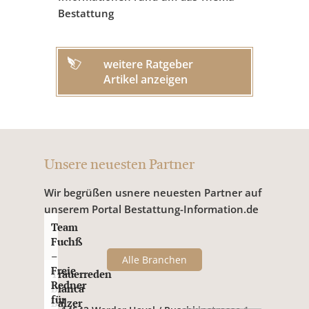
Bestattung
weitere Ratgeber
Artikel anzeigen
Unsere neuesten Partner
Wir begrüßen usnere neuesten Partner auf
unserem Portal Bestattung-Information.de
Team
Fuchß
–
Alle Branchen
Freie
Trauerreden
Redner
Bianca
für
Balzer