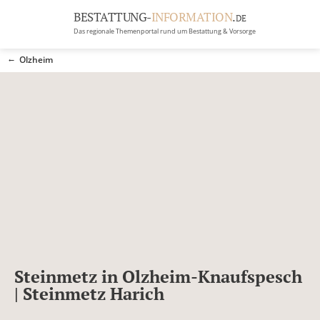
BESTATTUNG-
INFORMATION
.
DE
Das regionale Themenportal rund um Bestattung & Vorsorge
BRANCHEN
Olzheim
BESTATTUNG
ERBRECHT
Menü
RATGEBER
GRABSTEINGALERIE
FIRMA EINTRAGEN
Steinmetz in Olzheim-Knaufspesch
| Steinmetz Harich