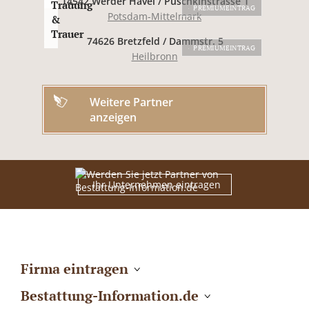
14542 Werder Havel / Puschkinstrasse 1
Trauung
PREMIUMEINTRAG
Potsdam-Mittelmark
&
Trauer
74626 Bretzfeld / Dammstr. 5
PREMIUMEINTRAG
Heilbronn
Weitere Partner
anzeigen
Ihr Unternehmen eintragen
Firma eintragen
Bestattung-Information.de