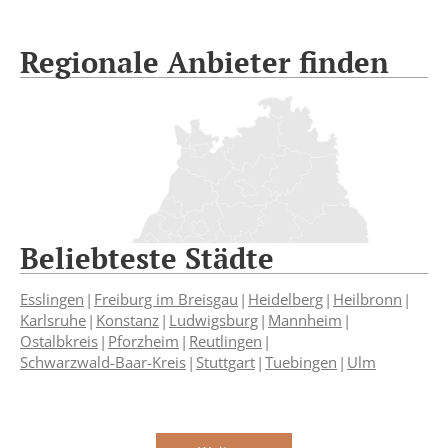
Regionale Anbieter finden
Beliebteste Städte
Esslingen
Freiburg im Breisgau
Heidelberg
Heilbronn
Karlsruhe
Konstanz
Ludwigsburg
Mannheim
Ostalbkreis
Pforzheim
Reutlingen
Schwarzwald-Baar-Kreis
Stuttgart
Tuebingen
Ulm