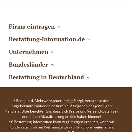
Firma eintragen
Bestattung-Information.de
Unternehmen
Bundesländer
Bestattung in Deutschland
* Preise inkl. Mehrwertsteuer und ggf. zzgl. Versandkosten.
Angebotsinformationen basieren auf Angaben des jeweiligen
Händlers. Bitte beachten Sie, dass sich Preise und Versandkosten seit
der letzten Aktualisierung erhöht haben können!
*€ Bestattung-Inforamtion kann Vergütungen erhalten, wenn wir
Kunden aus unseren Werbeanzeigen zu den Shops weiterleiten.