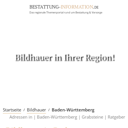
BESTATTUNG-
INFORMATION
.
DE
Das regionale Themenportal rund um Bestattung & Vorsorge
BRANCHEN
BESTATTUNG
ERBRECHT
Menü
Bildhauer in Ihrer Region!
RATGEBER
GRABSTEINGALERIE
FIRMA EINTRAGEN
Startseite
Bildhauer
Baden-Württemberg
Adressen in |
Baden-Württemberg |
Grabsteine |
Ratgeber