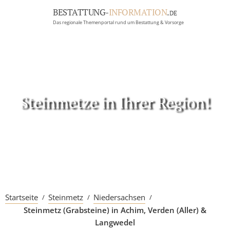
BESTATTUNG-
INFORMATION
.
DE
Das regionale Themenportal rund um Bestattung & Vorsorge
BRANCHEN
BESTATTUNG
ERBRECHT
Menü
Steinmetze in Ihrer Region!
RATGEBER
GRABSTEINGALERIE
FIRMA EINTRAGEN
Startseite
Steinmetz
Niedersachsen
Steinmetz (Grabsteine) in Achim, Verden (Aller) &
Langwedel