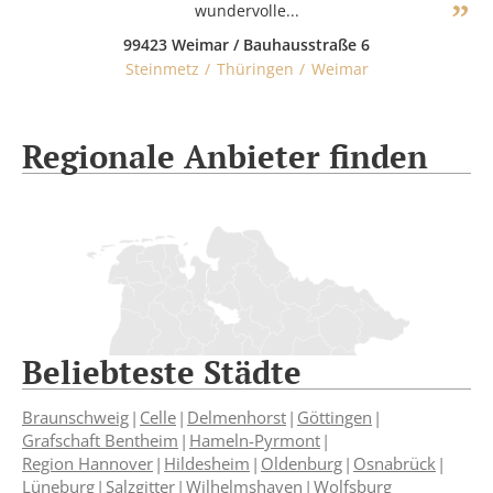
wundervolle...
99423 Weimar / Bauhausstraße 6
Steinmetz
Thüringen
Weimar
Regionale Anbieter finden
Beliebteste Städte
Braunschweig
Celle
Delmenhorst
Göttingen
Grafschaft Bentheim
Hameln-Pyrmont
Region Hannover
Hildesheim
Oldenburg
Osnabrück
Lüneburg
Salzgitter
Wilhelmshaven
Wolfsburg