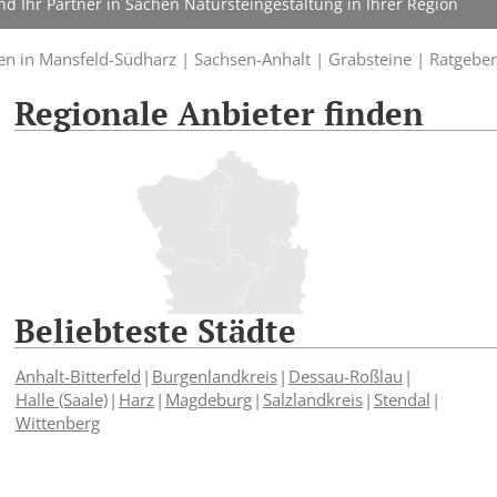
d Ihr Partner in Sachen Natursteingestaltung in Ihrer Region
en in Mansfeld-Südharz |
Sachsen-Anhalt |
Grabsteine |
Ratgeber
Regionale Anbieter finden
Beliebteste Städte
Anhalt-Bitterfeld
Burgenlandkreis
Dessau-Roßlau
Halle (Saale)
Harz
Magdeburg
Salzlandkreis
Stendal
Wittenberg