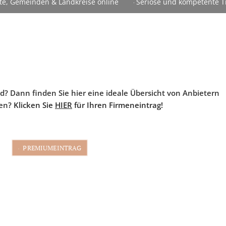
te, Gemeinden & Landkreise online
Seriöse und kompetente Tr
d? Dann finden Sie hier eine ideale Übersicht von Anbietern
gen?
Klicken Sie
HIER
für Ihren Firmeneintrag!
PREMIUMEINTRAG