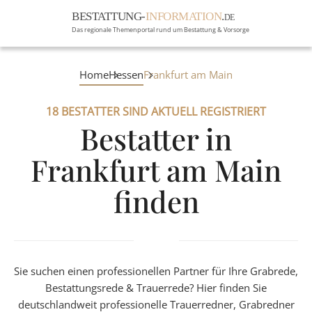
BESTATTUNG-
INFORMATION
.
DE
Das regionale Themenportal rund um Bestattung & Vorsorge
BRANCHEN
Home
Hessen
Frankfurt am Main
BESTATTUNG
18 BESTATTER SIND AKTUELL REGISTRIERT
ERBRECHT
Menü
Bestatter in
RATGEBER
Frankfurt am Main
GRABSTEINGALERIE
finden
FIRMA EINTRAGEN
Sie suchen einen professionellen Partner für Ihre Grabrede,
Bestattungsrede & Trauerrede? Hier finden Sie
deutschlandweit professionelle Trauerredner, Grabredner