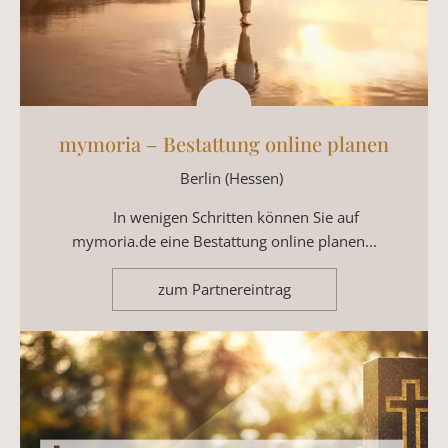
München
Köln
Frankfurt am Main
Düsseldorf
Leipzig
Stuttgart
mymoria – Bestattung online planen
Dortmund
Bremen
Berlin (Hessen)
Essen
Dresden
In wenigen Schritten können Sie auf
Nürnberg
mymoria.de eine Bestattung online planen...
Hannover
Duisburg
zum Partnereintrag