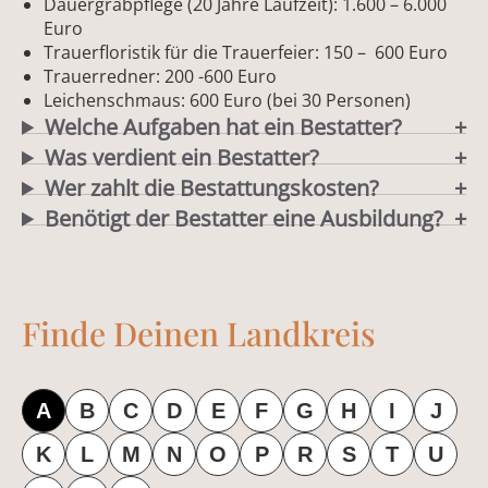
Dauergrabpflege (20 Jahre Laufzeit): 1.600 – 6.000
Euro
Trauerfloristik für die Trauerfeier: 150 – 600 Euro
Trauerredner: 200 -600 Euro
Leichenschmaus: 600 Euro (bei 30 Personen)
Welche Aufgaben hat ein Bestatter?
Was verdient ein Bestatter?
Wer zahlt die Bestattungskosten?
Benötigt der Bestatter eine Ausbildung?
Finde Deinen Landkreis
A
B
C
D
E
F
G
H
I
J
K
L
M
N
O
P
R
S
T
U