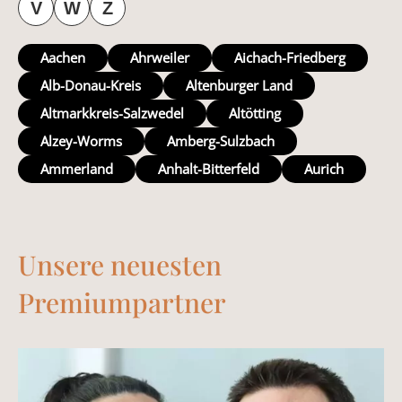
V
W
Z
Aachen
Ahrweiler
Aichach-Friedberg
Alb-Donau-Kreis
Altenburger Land
Altmarkkreis-Salzwedel
Altötting
Alzey-Worms
Amberg-Sulzbach
Ammerland
Anhalt-Bitterfeld
Aurich
Unsere neuesten
Premiumpartner