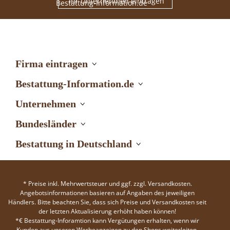
Ihr Unternehmen eintragen
Firma eintragen
Bestattung-Information.de
Unternehmen
Bundesländer
Bestattung in Deutschland
* Preise inkl. Mehrwertsteuer und ggf. zzgl. Versandkosten.
Angebotsinformationen basieren auf Angaben des jeweiligen
Händlers. Bitte beachten Sie, dass sich Preise und Versandkosten seit
der letzten Aktualisierung erhöht haben können!
*€ Bestattung-Inforamtion kann Vergütungen erhalten, wenn wir
Kunden aus unseren Werbeanzeigen zu den Shops weiterleiten.