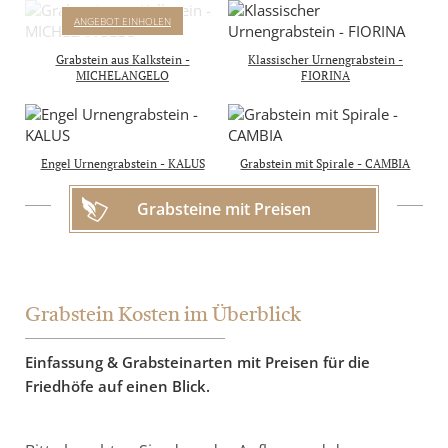
& Aufbau inkl.
MICHELANGELO
ANGEBOT EINHOLEN
4.950 €
GRABSTEIN MIT RELIEF
inkl. 19% MwSt
AUS DER SIXTINISCHEN
Grabstein aus Kalkstein -
Klassischer Urnengrabstein -
KAPELLE
MICHELANGELO
FIORINA
Komplettpreis mit Inschrift
& Aufbau in D, A & CH
4.450 €
inkl. 19% MwSt.
Engel Urnengrabstein - KALUS
Grabstein mit Spirale - CAMBIA
Grabsteine mit Preisen
Grabstein Kosten im Überblick
Einfassung & Grabsteinarten mit Preisen für die
Friedhöfe auf einen Blick.