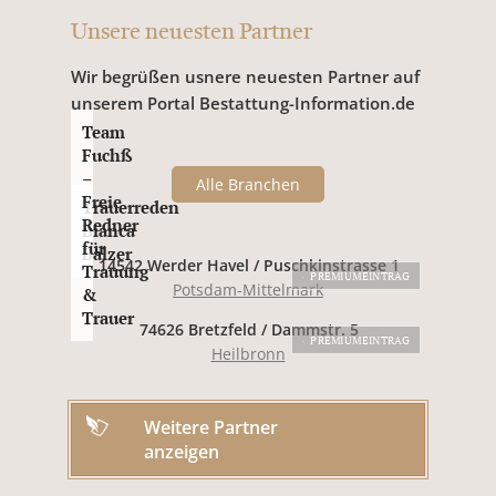
Unsere neuesten Partner
Wir begrüßen usnere neuesten Partner auf
unserem Portal Bestattung-Information.de
Team
Fuchß
–
Alle Branchen
Freie
Trauerreden
Redner
Bianca
für
Balzer
14542 Werder Havel / Puschkinstrasse 1
Trauung
PREMIUMEINTRAG
Potsdam-Mittelmark
&
Trauer
74626 Bretzfeld / Dammstr. 5
PREMIUMEINTRAG
Heilbronn
Weitere Partner
anzeigen