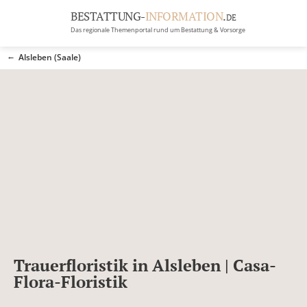
BESTATTUNG-
INFORMATION
.
DE
Das regionale Themenportal rund um Bestattung & Vorsorge
BRANCHEN
Alsleben (Saale)
BESTATTUNG
ERBRECHT
Menü
RATGEBER
GRABSTEINGALERIE
FIRMA EINTRAGEN
Trauerfloristik in Alsleben | Casa-
Flora-Floristik