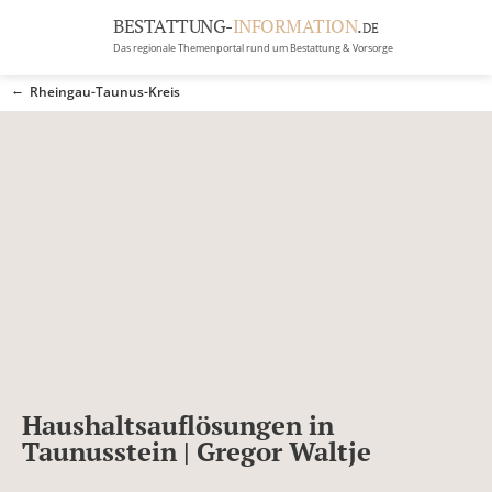
BESTATTUNG-
INFORMATION
.
DE
Das regionale Themenportal rund um Bestattung & Vorsorge
BRANCHEN
Rheingau-Taunus-Kreis
BESTATTUNG
ERBRECHT
Menü
RATGEBER
GRABSTEINGALERIE
FIRMA EINTRAGEN
Haushaltsauflösungen in
Taunusstein | Gregor Waltje