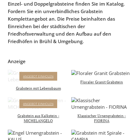
Einzel- und Doppelgrabsteine finden Sie im Katalog.
Fordern Sie ein unverbindliches Grabstein
Komplettangebot an. Die Preise beinhalten das
Einreichen bei der städtischen der
Friedhofsverwaltung und den Aufbau auf den
Friedhöfen in Brühl & Umgebung.
Anzeige
ANNOT
ANGEBOT EINHOLEN
GRABSTEIN MIT
Floraler Granit Grabstein
LEBENSBAUM
Grabstein mit Lebensbaum
Komplettpreis mit Inschrift
& Aufbau inkl.
MICHELANGELO
ANGEBOT EINHOLEN
4.950 €
GRABSTEIN MIT RELIEF
inkl. 19% MwSt
AUS DER SIXTINISCHEN
Grabstein aus Kalkstein -
Klassischer Urnengrabstein -
KAPELLE
MICHELANGELO
FIORINA
Komplettpreis mit Inschrift
& Aufbau in D, A & CH