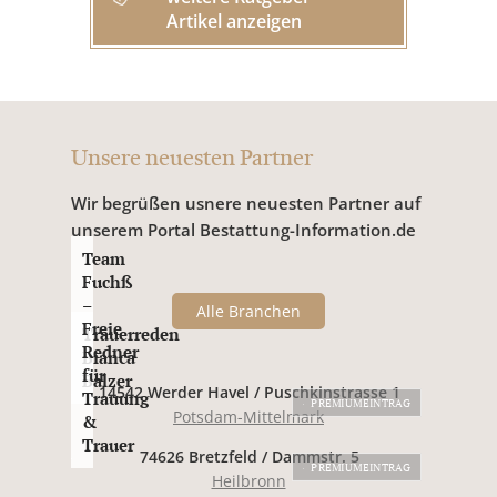
Artikel anzeigen
Unsere neuesten Partner
Wir begrüßen usnere neuesten Partner auf
unserem Portal Bestattung-Information.de
Team
Fuchß
–
Alle Branchen
Freie
Trauerreden
Redner
Bianca
für
Balzer
14542 Werder Havel / Puschkinstrasse 1
Trauung
PREMIUMEINTRAG
Potsdam-Mittelmark
&
Trauer
74626 Bretzfeld / Dammstr. 5
PREMIUMEINTRAG
Heilbronn