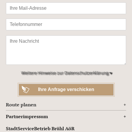
Bitte
lasse
dieses
Feld
leer.
Weitere Hinweise zur Datenschutzerklärung ▾
Route planen
Partnerimpressum
StadtServiceBetrieb Brühl AöR