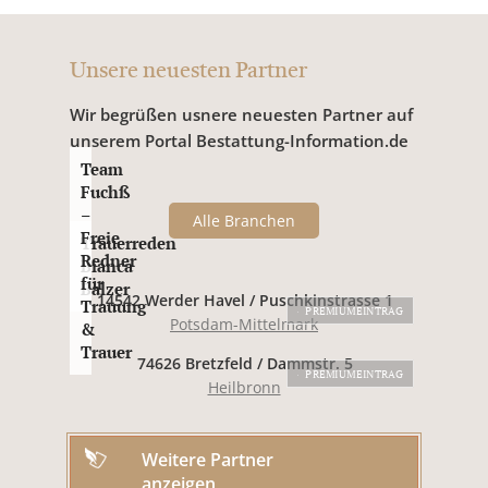
Unsere neuesten Partner
Wir begrüßen usnere neuesten Partner auf
unserem Portal Bestattung-Information.de
Team
Fuchß
–
Alle Branchen
Freie
Trauerreden
Redner
Bianca
für
Balzer
14542 Werder Havel / Puschkinstrasse 1
Trauung
PREMIUMEINTRAG
Potsdam-Mittelmark
&
Trauer
74626 Bretzfeld / Dammstr. 5
PREMIUMEINTRAG
Heilbronn
Weitere Partner
anzeigen