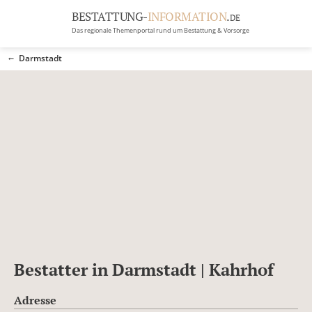
BESTATTUNG-
INFORMATION
.
DE
Das regionale Themenportal rund um Bestattung & Vorsorge
BRANCHEN
Darmstadt
BESTATTUNG
ERBRECHT
Menü
RATGEBER
GRABSTEINGALERIE
FIRMA EINTRAGEN
Bestatter in Darmstadt | Kahrhof
Adresse