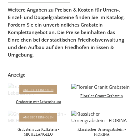
Weitere Angaben zu Preisen & Kosten für Urnen-,
Einzel- und Doppelgrabsteine finden Sie im Katalog.
Fordern Sie ein unverbindliches Grabstein
Komplettangebot an. Die Preise beinhalten das
Einreichen bei der städtischen Friedhofsverwaltung
und den Aufbau auf den Friedhöfen in Essen &
Umgebung.
Anzeige
ANNOT
ANGEBOT EINHOLEN
GRABSTEIN MIT
Floraler Granit Grabstein
LEBENSBAUM
Grabstein mit Lebensbaum
Komplettpreis mit Inschrift
& Aufbau inkl.
MICHELANGELO
ANGEBOT EINHOLEN
4.950 €
GRABSTEIN MIT RELIEF
inkl. 19% MwSt
AUS DER SIXTINISCHEN
Grabstein aus Kalkstein -
Klassischer Urnengrabstein -
KAPELLE
MICHELANGELO
FIORINA
Komplettpreis mit Inschrift