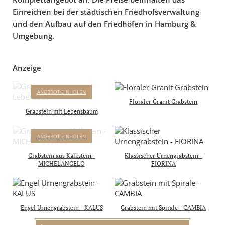
Einreichen bei der städtischen Friedhofsverwaltung
und den Aufbau auf den Friedhöfen in Hamburg &
Umgebung.
Anzeige
ANNOT
ANGEBOT EINHOLEN
GRABSTEIN MIT
Floraler Granit Grabstein
LEBENSBAUM
Grabstein mit Lebensbaum
Komplettpreis mit Inschrift
& Aufbau inkl.
MICHELANGELO
ANGEBOT EINHOLEN
4.950 €
GRABSTEIN MIT RELIEF
inkl. 19% MwSt
AUS DER SIXTINISCHEN
Grabstein aus Kalkstein -
Klassischer Urnengrabstein -
KAPELLE
MICHELANGELO
FIORINA
Komplettpreis mit Inschrift
& Aufbau in D, A & CH
4.450 €
inkl. 19% MwSt.
Engel Urnengrabstein - KALUS
Grabstein mit Spirale - CAMBIA