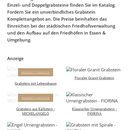
Einzel- und Doppelgrabsteine finden Sie im Katalog.
Fordern Sie ein unverbindliches Grabstein
Komplettangebot an. Die Preise beinhalten das
Einreichen bei der städtischen Friedhofsverwaltung
und den Aufbau auf den Friedhöfen in Essen &
Umgebung.
Anzeige
ANNOT
ANGEBOT EINHOLEN
GRABSTEIN MIT
Floraler Granit Grabstein
LEBENSBAUM
Grabstein mit Lebensbaum
Komplettpreis mit Inschrift
& Aufbau inkl.
MICHELANGELO
ANGEBOT EINHOLEN
4.950 €
GRABSTEIN MIT RELIEF
inkl. 19% MwSt
AUS DER SIXTINISCHEN
Grabstein aus Kalkstein -
Klassischer Urnengrabstein -
KAPELLE
MICHELANGELO
FIORINA
Komplettpreis mit Inschrift
& Aufbau in D, A & CH