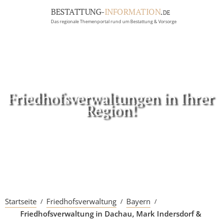
BESTATTUNG-
INFORMATION
.
DE
Das regionale Themenportal rund um Bestattung & Vorsorge
BRANCHEN
BESTATTUNG
ERBRECHT
Menü
Friedhofsverwaltungen in Ihrer
Region!
RATGEBER
GRABSTEINGALERIE
FIRMA EINTRAGEN
Startseite
Friedhofsverwaltung
Bayern
Friedhofsverwaltung in Dachau, Mark Indersdorf &